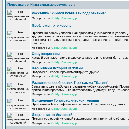
Подсознание. Наши скрытые возможности
Рассылка "Учимся понимать подсознание"
Модераторы:
Goldy
,
Александр
Проблемы - это корень
Правильно сформулированная проблема-уже половина успеха. 
трудностями, а также советами и просто человеческим внимание
проблема-это завуалированое желание, а желание, это действие, 
счастью.
Модераторы:
Goldy
,
Александр
Сны, вещие сны
Каждый сон имеет свою индивидуальность и не может быть трак
Модераторы:
Goldy
,
Александр
Необычные истории из жизни
Поделитесь своей, прокомментируйте другие
Модераторы:
Goldy
,
Александр
Развитие способностей. Программа "Давид".
Здесь вы можете обсудить развитие любых способностей. Поде
применения программы по цветотерапии "Давид" и получить сов
Модераторы:
Goldy
,
Александр
Применение Голографической терапии
Применение Голографической терапии. Опыт, вопросы, успехи.
Модераторы:
Goldy
,
Александр
Исцеление от болезней
Поделитесь своей историей выздоровления, прочитайте об опыте
Модераторы:
Goldy
,
Александр