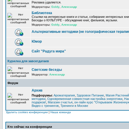
Реклама удаляется.
Модераторы:
Goldy
,
Александр
Библиотека
Ссылки на интересные книги и статьи, собирание интересных кни
Беседы о КУЛЬТУРЕ - обсуждение книг, фильмов, музыки.
Модераторы:
Goldy
,
Александр
Альтернативные методики (не голографическая терапи
Юмор
Сайт "Радуга мира"
Курилка для завсегдатаев
Светские беседы
Модератор:
Александр
Форум
Архив
Подфорумы:
Ароматерапия
,
Здоровое Питание
,
Магия Растени
методики
,
Одновременная совместная настройка энергетики
,
На
подарков!
,
Магазин счастья
,
он-лайн курс "Открываем Жизненную
Видео с тренингов
,
Тренинги в Москве
Удалить cookies конференции
|
Наша команда
Кто сейчас на конференции