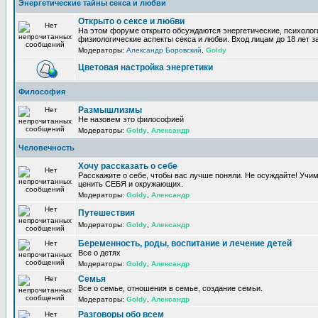
Энергетические тайны секса и любви
Открыто о сексе и любви
На этом форуме открыто обсуждаются энергетические, психолог
физиологические аспекты секса и любви. Вход лицам до 18 лет з
Модераторы:
Александр Боровский
,
Goldy
Цветовая настройка энергетики
Философия
Размышлизмы
Не назовем это философией
Модераторы:
Goldy
,
Александр
Человечность
Хочу рассказать о себе
Расскажите о себе, чтобы вас лучше поняли. Не осуждайте! Учи
ценить СЕБЯ и окружающих.
Модераторы:
Goldy
,
Александр
Путешествия
Модераторы:
Goldy
,
Александр
Беременность, роды, воспитание и лечение детей
Все о детях
Модераторы:
Goldy
,
Александр
Семья
Все о семье, отношения в семье, создание семьи.
Модераторы:
Goldy
,
Александр
Разговоры обо всем