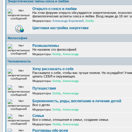
Энергетические тайны секса и любви
Открыто о сексе и любви
На этом форуме открыто обсуждаются энергетические, психолог
физиологические аспекты секса и любви. Вход лицам до 18 лет з
Модераторы:
Александр Боровский
,
Goldy
Цветовая настройка энергетики
Философия
Размышлизмы
Не назовем это философией
Модераторы:
Goldy
,
Александр
Человечность
Хочу рассказать о себе
Расскажите о себе, чтобы вас лучше поняли. Не осуждайте! Учи
ценить СЕБЯ и окружающих.
Модераторы:
Goldy
,
Александр
Путешествия
Модераторы:
Goldy
,
Александр
Беременность, роды, воспитание и лечение детей
Все о детях
Модераторы:
Goldy
,
Александр
Семья
Все о семье, отношения в семье, создание семьи.
Модераторы:
Goldy
,
Александр
Разговоры обо всем