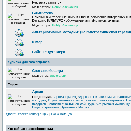
Реклама удаляется.
Модераторы:
Goldy
,
Александр
Библиотека
Ссылки на интересные книги и статьи, собирание интересных кни
Беседы о КУЛЬТУРЕ - обсуждение книг, фильмов, музыки.
Модераторы:
Goldy
,
Александр
Альтернативные методики (не голографическая терапи
Юмор
Сайт "Радуга мира"
Курилка для завсегдатаев
Светские беседы
Модератор:
Александр
Форум
Архив
Подфорумы:
Ароматерапия
,
Здоровое Питание
,
Магия Растени
методики
,
Одновременная совместная настройка энергетики
,
На
подарков!
,
Магазин счастья
,
он-лайн курс "Открываем Жизненную
Видео с тренингов
,
Тренинги в Москве
Удалить cookies конференции
|
Наша команда
Кто сейчас на конференции