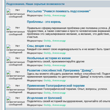
Подсознание. Наши скрытые возможности
Рассылка "Учимся понимать подсознание"
Модераторы:
Goldy
,
Александр
Проблемы - это корень
Правильно сформулированная проблема-уже половина успеха. 
трудностями, а также советами и просто человеческим внимание
проблема-это завуалированое желание, а желание, это действие, 
счастью.
Модераторы:
Goldy
,
Александр
Сны, вещие сны
Каждый сон имеет свою индивидуальность и не может быть трак
Модераторы:
Goldy
,
Александр
Необычные истории из жизни
Поделитесь своей, прокомментируйте другие
Модераторы:
Goldy
,
Александр
Развитие способностей. Программа "Давид".
Здесь вы можете обсудить развитие любых способностей. Поде
применения программы по цветотерапии "Давид" и получить сов
Модераторы:
Goldy
,
Александр
Применение Голографической терапии
Применение Голографической терапии. Опыт, вопросы, успехи.
Модераторы:
Goldy
,
Александр
Исцеление от болезней
Поделитесь своей историей выздоровления, прочитайте об опыте
Модераторы:
Goldy
,
Александр