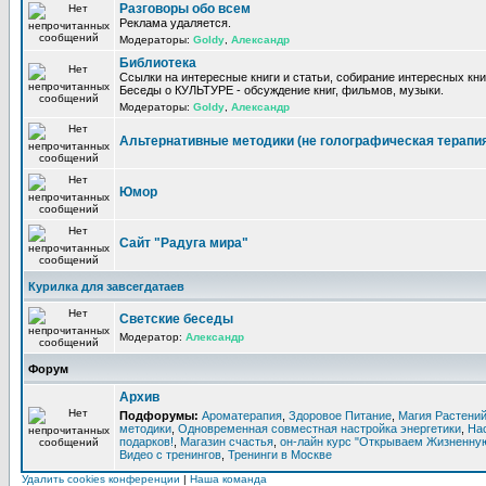
Разговоры обо всем
Реклама удаляется.
Модераторы:
Goldy
,
Александр
Библиотека
Ссылки на интересные книги и статьи, собирание интересных кни
Беседы о КУЛЬТУРЕ - обсуждение книг, фильмов, музыки.
Модераторы:
Goldy
,
Александр
Альтернативные методики (не голографическая терапи
Юмор
Сайт "Радуга мира"
Курилка для завсегдатаев
Светские беседы
Модератор:
Александр
Форум
Архив
Подфорумы:
Ароматерапия
,
Здоровое Питание
,
Магия Растени
методики
,
Одновременная совместная настройка энергетики
,
На
подарков!
,
Магазин счастья
,
он-лайн курс "Открываем Жизненную
Видео с тренингов
,
Тренинги в Москве
Удалить cookies конференции
|
Наша команда