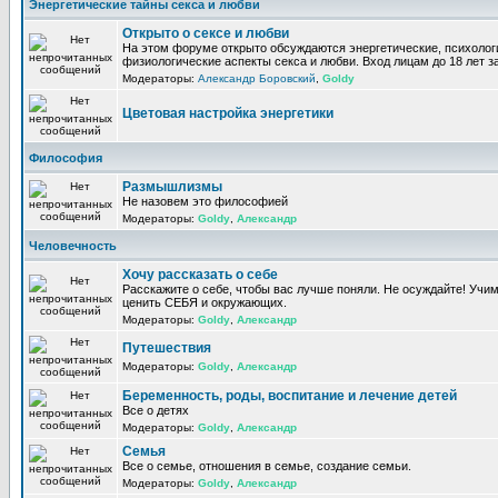
Энергетические тайны секса и любви
Открыто о сексе и любви
На этом форуме открыто обсуждаются энергетические, психолог
физиологические аспекты секса и любви. Вход лицам до 18 лет з
Модераторы:
Александр Боровский
,
Goldy
Цветовая настройка энергетики
Философия
Размышлизмы
Не назовем это философией
Модераторы:
Goldy
,
Александр
Человечность
Хочу рассказать о себе
Расскажите о себе, чтобы вас лучше поняли. Не осуждайте! Учи
ценить СЕБЯ и окружающих.
Модераторы:
Goldy
,
Александр
Путешествия
Модераторы:
Goldy
,
Александр
Беременность, роды, воспитание и лечение детей
Все о детях
Модераторы:
Goldy
,
Александр
Семья
Все о семье, отношения в семье, создание семьи.
Модераторы:
Goldy
,
Александр