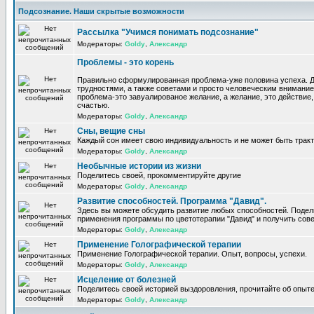
Подсознание. Наши скрытые возможности
Рассылка "Учимся понимать подсознание"
Модераторы:
Goldy
,
Александр
Проблемы - это корень
Правильно сформулированная проблема-уже половина успеха. 
трудностями, а также советами и просто человеческим внимание
проблема-это завуалированое желание, а желание, это действие, 
счастью.
Модераторы:
Goldy
,
Александр
Сны, вещие сны
Каждый сон имеет свою индивидуальность и не может быть трак
Модераторы:
Goldy
,
Александр
Необычные истории из жизни
Поделитесь своей, прокомментируйте другие
Модераторы:
Goldy
,
Александр
Развитие способностей. Программа "Давид".
Здесь вы можете обсудить развитие любых способностей. Поде
применения программы по цветотерапии "Давид" и получить сов
Модераторы:
Goldy
,
Александр
Применение Голографической терапии
Применение Голографической терапии. Опыт, вопросы, успехи.
Модераторы:
Goldy
,
Александр
Исцеление от болезней
Поделитесь своей историей выздоровления, прочитайте об опыте
Модераторы:
Goldy
,
Александр