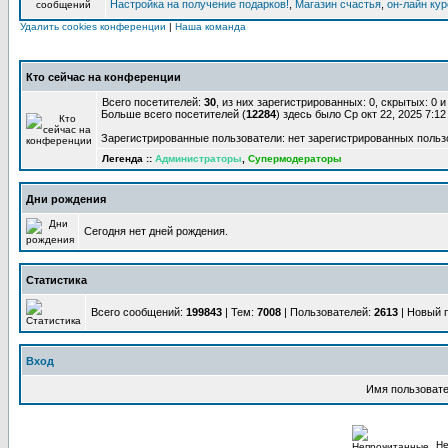
Настройка на получение подарков!
,
Магазин счастья
,
он-лайн ку
Удалить cookies конференции
|
Наша команда
Кто сейчас на конференции
Всего посетителей:
30
, из них зарегистрированных: 0, скрытых: 0 
Больше всего посетителей (
12284
) здесь было Ср окт 22, 2025 7:1
Зарегистрированные пользователи: нет зарегистрированных польз
Легенда ::
Администраторы
,
Супермодераторы
Дни рождения
Сегодня нет дней рождения.
Статистика
Всего сообщений:
199843
| Тем:
7008
| Пользователей:
2613
| Новый 
Вход
Имя пользовате
Не