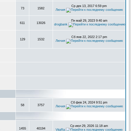
Ср дек 13, 2017 6:59 pm
73
1582
Лючия
Пн май 29, 2023 9:40 am
611
13026
drogbank
Сб янв 22, 2022 2:17 pm
129
1532
Лючия
Сб фев 24, 2024 9:51 pm
58
3757
Лючия
Ср июл 29, 2026 11:18 am
1455
40194
,
VitaRa