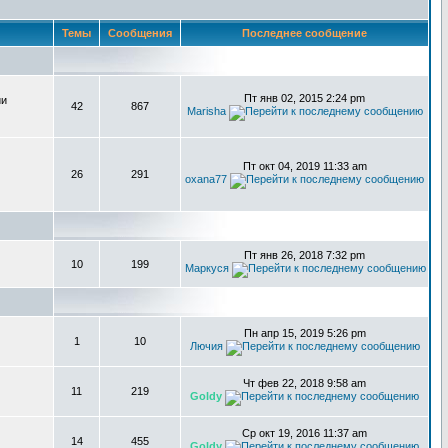
Темы
Сообщения
Последнее сообщение
Пт янв 02, 2015 2:24 pm
ии
42
867
Marisha
Пт окт 04, 2019 11:33 am
26
291
oxana77
Пт янв 26, 2018 7:32 pm
10
199
Маркуся
Пн апр 15, 2019 5:26 pm
1
10
Лючия
Чт фев 22, 2018 9:58 am
11
219
Goldy
Ср окт 19, 2016 11:37 am
14
455
Goldy