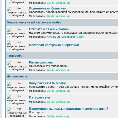
Модераторы:
Goldy
,
Александр
Исцеление от болезней
Поделитесь своей историей выздоровления, прочитайте об опыте
Модераторы:
Goldy
,
Александр
Энергетические тайны секса и любви
Открыто о сексе и любви
На этом форуме открыто обсуждаются энергетические, психологи
Модераторы:
Александр Боровский
,
Goldy
Цветовая настройка энергетики
Философия
Размышлизмы
Не назовем это философией
Модераторы:
Goldy
,
Александр
Человечность
Хочу рассказать о себе
Расскажите о себе, чтобы вас лучше поняли. Не осуждайте! Учи
Модераторы:
Goldy
,
Александр
Путешествия
Модераторы:
Goldy
,
Александр
Беременность, роды, воспитание и лечение детей
Все о детях
Модераторы:
Goldy
,
Александр