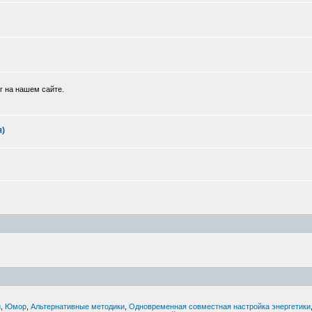
г на нашем сайте.
я)
й
,
Юмор
,
Альтернативные методики
,
Одновременная совместная настройка энергетики