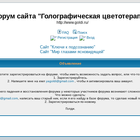
рум сайта "Голографическая цветотера
http://www.goldi.ru/
FAQ
Поиск
Регистрация
Вход
Сайт "Ключи к подсознанию"
Сайт "Мир глазами ясновидящей"
Объявление
хотите зарегистрироваться на форуме, чтобы иметь возможность задать вопрос, или что-то
1. Зарегистрируйтесь.
2. Напишите мне на емл
yagoldi@gmail.com
, чтобы я активизировала ваш аккаунт.
его падения и восстановления форума у некоторых участников форума возникают сложнос
Что можно сделать:
i@gmail.com
, написать ваш старый ник, если я его найду в базе форума, то сделаю новый п
2. Зарегистрироваться по-новому.
Голди.