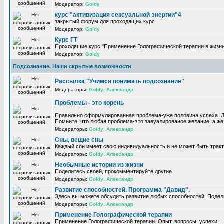
Модератор:
Goldy
курс "активизация сексуальной энергии"4
закрытый форум для проходящих курс
Модератор:
Goldy
Курс ГТ
Проходящие курс "Применение Голографической терапии в жизни
Модератор:
Goldy
Подсознание. Наши скрытые возможности
Рассылка "Учимся понимать подсознание"
Модераторы:
Goldy
,
Александр
Проблемы - это корень
Правильно сформулированная проблема-уже половина успеха. Д
Помните, что любая проблема-это завуалированое желание, а жел
Модераторы:
Goldy
,
Александр
Сны, вещие сны
Каждый сон имеет свою индивидуальность и не может быть трак
Модераторы:
Goldy
,
Александр
Необычные истории из жизни
Поделитесь своей, прокомментируйте другие
Модераторы:
Goldy
,
Александр
Развитие способностей. Программа "Давид".
Здесь вы можете обсудить развитие любых способностей. Подел
Модераторы:
Goldy
,
Александр
Применение Голографической терапии
Применение Голографической терапии. Опыт, вопросы, успехи.