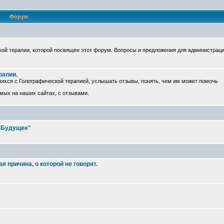
Форум
ой терапии, которой посвящен этот форум. Вопросы и предложения для администрац
рапии.
ихся с Голографической терапией, услышать отзывы, понять, чем им может помочь
емых на наших сайтах, с отзывами.
е Будущее"
 причина, о которой не говорят.