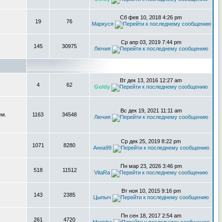
Сб фев 10, 2018 4:26 pm
19
76
Маркуся
Ср апр 03, 2019 7:44 pm
145
30975
Лючия
Вт дек 13, 2016 12:27 am
4
62
Goldy
Вс дек 19, 2021 11:11 am
ем.
1163
34548
Лючия
Ср дек 25, 2019 8:22 pm
1071
8280
Анна99
Пн мар 23, 2026 3:46 pm
518
11512
VitaRa
Вт ноя 10, 2015 9:16 pm
143
2385
Цыпыч
Пн сен 18, 2017 2:54 am
261
4720