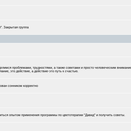
". Закрытая группа
елимся проблемами, трудностями, а также советами и просто человеческим внимани
ание, это действие, а действие-это путь к счастью.
тован сонником корректно
иться опытом применения программы по цветотерапии "Давид" и получить советы.