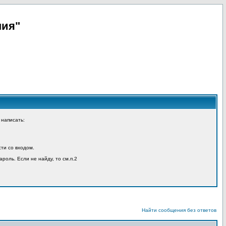
пия"
 написать:
ти со входом.
ароль. Если не найду, то см.п.2
Найти сообщения без ответов