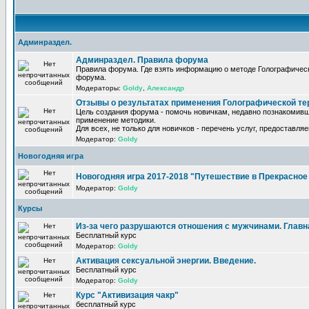
Админраздел.
Админраздел. Правила форума
Правила форума. Где взять информацию о методе Голографическ
форума.
Модераторы:
Goldy
,
Александр
Отзывы о результатах применения Голографической те
Цель создания форума - помочь новичкам, недавно познакомивш
применение методики.
Для всех, не только для новичков - перечень услуг, предоставля
Модератор:
Goldy
Новогодняя игра
Новогодняя игра 2017-2018 "Путешествие в Прекрасно
Модератор:
Goldy
Курсы
Из-за чего разрушаются отношения с мужчинами. Главная
Бесплатный курс
Модератор:
Goldy
Активация сексуальной энергии. Введение.
Бесплатный курс
Модератор:
Goldy
Курс "Активизация чакр"
бесплатный курс