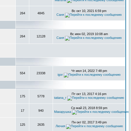
Marisha
Вс окт 10, 2021 6:59 pm
264
4845
Саня
Вс июн 02, 2019 10:08 am
264
12128
Саня
Чт июл 14, 2022 7:48 pm
554
23338
igor
Пт окт 13, 2017 4:16 pm
175
5778
tatiana_r
Ср май 23, 2018 8:59 pm
17
940
Макарушка
Пн окт 02, 2017 3:49 pm
125
2635
Лючия