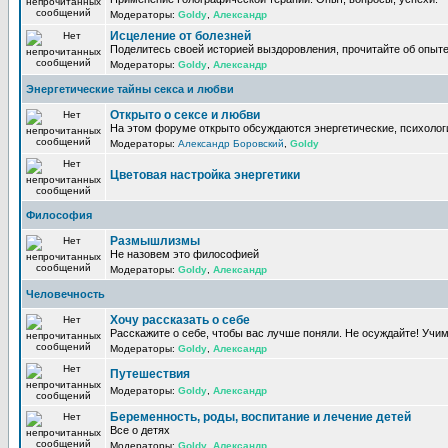
Модераторы:
Goldy
,
Александр
Исцеление от болезней
Поделитесь своей историей выздоровления, прочитайте об опыте
Модераторы:
Goldy
,
Александр
Энергетические тайны секса и любви
Открыто о сексе и любви
На этом форуме открыто обсуждаются энергетические, психологи
Модераторы:
Александр Боровский
,
Goldy
Цветовая настройка энергетики
Философия
Размышлизмы
Не назовем это философией
Модераторы:
Goldy
,
Александр
Человечность
Хочу рассказать о себе
Расскажите о себе, чтобы вас лучше поняли. Не осуждайте! Учи
Модераторы:
Goldy
,
Александр
Путешествия
Модераторы:
Goldy
,
Александр
Беременность, роды, воспитание и лечение детей
Все о детях
Модераторы:
Goldy
,
Александр