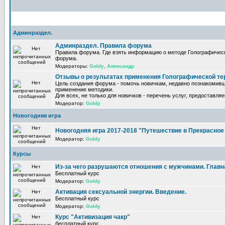
Админраздел.
Админраздел. Правила форума
Правила форума. Где взять информацию о методе Голографическ
форума.
Модераторы:
Goldy
,
Александр
Отзывы о результатах применения Голографической те
Цель создания форума - помочь новичкам, недавно познакомивш
применение методики.
Для всех, не только для новичков - перечень услуг, предоставля
Модератор:
Goldy
Новогодняя игра
Новогодняя игра 2017-2018 "Путешествие в Прекрасно
Модератор:
Goldy
Курсы
Из-за чего разрушаются отношения с мужчинами. Главная
Бесплатный курс
Модератор:
Goldy
Активация сексуальной энергии. Введение.
Бесплатный курс
Модератор:
Goldy
Курс "Активизация чакр"
бесплатный курс