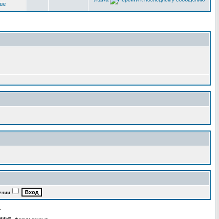
кве
ении