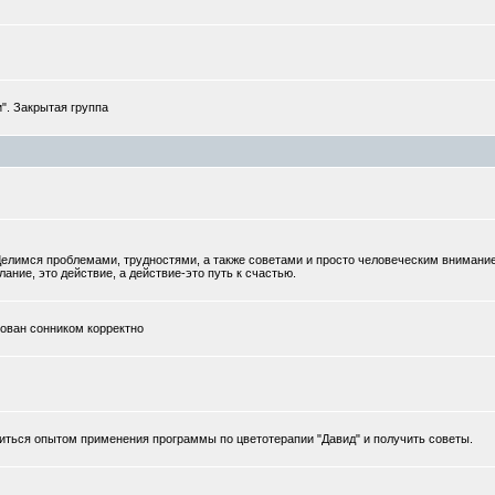
". Закрытая группа
елимся проблемами, трудностями, а также советами и просто человеческим внимани
ание, это действие, а действие-это путь к счастью.
тован сонником корректно
иться опытом применения программы по цветотерапии "Давид" и получить советы.