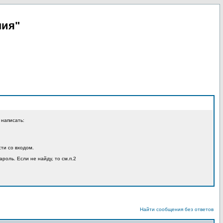
пия"
 написать:
ти со входом.
ароль. Если не найду, то см.п.2
Найти сообщения без ответов