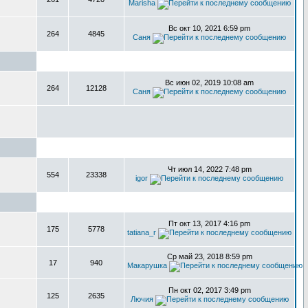
Marisha
Вс окт 10, 2021 6:59 pm
264
4845
Саня
Вс июн 02, 2019 10:08 am
264
12128
Саня
Чт июл 14, 2022 7:48 pm
554
23338
igor
Пт окт 13, 2017 4:16 pm
175
5778
tatiana_r
Ср май 23, 2018 8:59 pm
17
940
Макарушка
Пн окт 02, 2017 3:49 pm
125
2635
Лючия