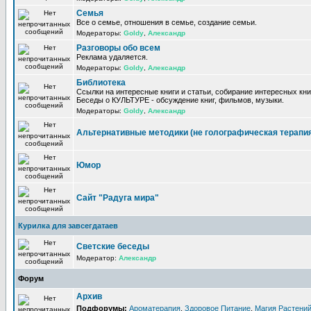
Семья
Все о семье, отношения в семье, создание семьи.
Модераторы:
Goldy
,
Александр
Разговоры обо всем
Реклама удаляется.
Модераторы:
Goldy
,
Александр
Библиотека
Ссылки на интересные книги и статьи, собирание интересных кни
Беседы о КУЛЬТУРЕ - обсуждение книг, фильмов, музыки.
Модераторы:
Goldy
,
Александр
Альтернативные методики (не голографическая терапи
Юмор
Сайт "Радуга мира"
Курилка для завсегдатаев
Светские беседы
Модератор:
Александр
Форум
Архив
Подфорумы:
Ароматерапия
,
Здоровое Питание
,
Магия Растени