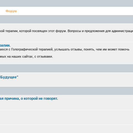
Форум
ой терапии, которой посвящен этот форум. Вопросы и предложения для администрац
рапии.
ихся с Голографической терапией, услышать отзывы, понять, чем им может помочь
емых на наших сайтах, с отзывами.
е Будущее"
 причина, о которой не говорят.