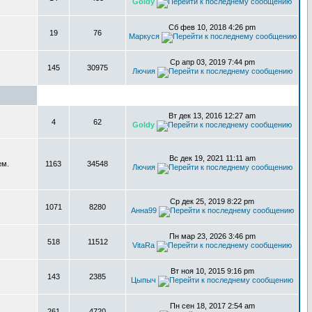
Goldy
Сб фев 10, 2018 4:26 pm
19
76
Маркуся
Ср апр 03, 2019 7:44 pm
145
30975
Лючия
Вт дек 13, 2016 12:27 am
4
62
Goldy
Вс дек 19, 2021 11:11 am
ем.
1163
34548
Лючия
Ср дек 25, 2019 8:22 pm
1071
8280
Анна99
Пн мар 23, 2026 3:46 pm
518
11512
VitaRa
Вт ноя 10, 2015 9:16 pm
143
2385
Цыпыч
Пн сен 18, 2017 2:54 am
261
4720