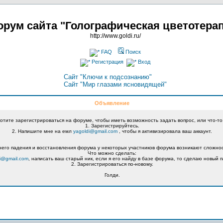
рум сайта "Голографическая цветотера
http://www.goldi.ru/
FAQ
Поиск
Регистрация
Вход
Сайт "Ключи к подсознанию"
Сайт "Мир глазами ясновидящей"
Объявление
хотите зарегистрироваться на форуме, чтобы иметь возможность задать вопрос, или что-то
1. Зарегистрируйтесь.
2. Напишите мне на емл
yagoldi@gmail.com
, чтобы я активизировала ваш аккаунт.
его падения и восстановления форума у некоторых участников форума возникают сложнос
Что можно сделать:
i@gmail.com
, написать ваш старый ник, если я его найду в базе форума, то сделаю новый п
2. Зарегистрироваться по-новому.
Голди.