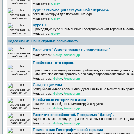
Модератор:
Goldy
курс "активизация сексуальной энергии"4
закрытый форум для проходящих курс
Модератор:
Goldy
Курс ГТ
Проходящие курс "Применение Голографической терапии в жизни
Модератор:
Goldy
Подсознание. Наши скрытые возможности
Рассылка "Учимся понимать подсознание"
Модераторы:
Goldy
,
Александр
Проблемы - это корень
Правильно сформулированная проблема-уже половина успеха. Д
Помните, что любая проблема-это завуалированое желание, а жел
Модераторы:
Goldy
,
Александр
Сны, вещие сны
Каждый сон имеет свою индивидуальность и не может быть трак
Модераторы:
Goldy
,
Александр
Необычные истории из жизни
Поделитесь своей, прокомментируйте другие
Модераторы:
Goldy
,
Александр
Развитие способностей. Программа "Давид".
Здесь вы можете обсудить развитие любых способностей. Подел
Модераторы:
Goldy
,
Александр
Применение Голографической терапии
Применение Голографической терапии. Опыт, вопросы, успехи.