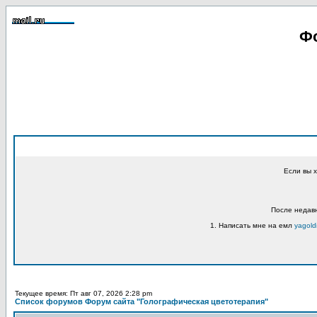
Фо
Если вы 
После недавн
1. Написать мне на емл
yagold
Текущее время: Пт авг 07, 2026 2:28 pm
Список форумов Форум сайта "Голографическая цветотерапия"