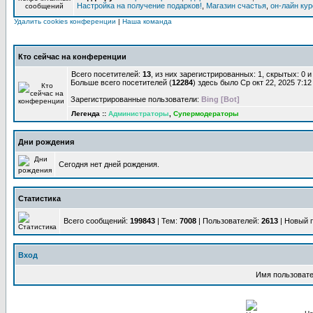
Настройка на получение подарков!
,
Магазин счастья
,
он-лайн ку
Удалить cookies конференции
|
Наша команда
Кто сейчас на конференции
Всего посетителей:
13
, из них зарегистрированных: 1, скрытых: 0 
Больше всего посетителей (
12284
) здесь было Ср окт 22, 2025 7:1
Зарегистрированные пользователи:
Bing [Bot]
Легенда ::
Администраторы
,
Супермодераторы
Дни рождения
Сегодня нет дней рождения.
Статистика
Всего сообщений:
199843
| Тем:
7008
| Пользователей:
2613
| Новый 
Вход
Имя пользовате