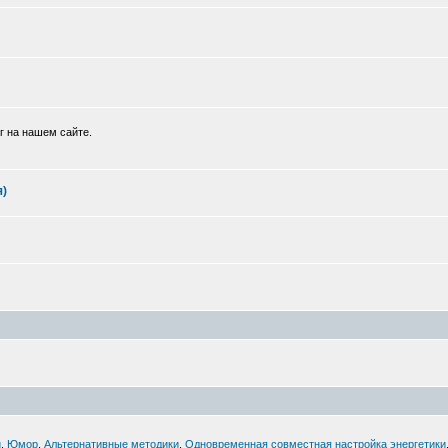
г на нашем сайте.
я)
й
,
Юмор
,
Альтернативные методики
,
Одновременная совместная настройка энергетики