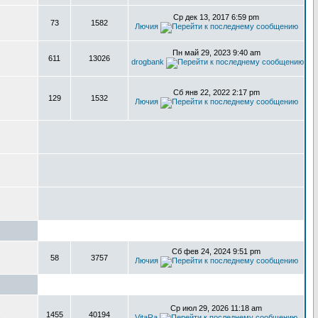
Ср дек 13, 2017 6:59 pm
73
1582
Лючия
Пн май 29, 2023 9:40 am
611
13026
drogbank
Сб янв 22, 2022 2:17 pm
129
1532
Лючия
Сб фев 24, 2024 9:51 pm
58
3757
Лючия
Ср июл 29, 2026 11:18 am
1455
40194
,
VitaRa