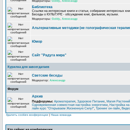
Модераторы:
Goldy
,
Александр
Библиотека
Ссылки на интересные книги и статьи, собирание интересных кни
Беседы о КУЛЬТУРЕ - обсуждение книг, фильмов, музыки.
Модераторы:
Goldy
,
Александр
Альтернативные методики (не голографическая терапи
Юмор
Сайт "Радуга мира"
Курилка для завсегдатаев
Светские беседы
Модератор:
Александр
Форум
Архив
Подфорумы:
Ароматерапия
,
Здоровое Питание
,
Магия Растени
Одновременная совместная настройка энергетики
,
Настройка на
лайн курс "Открываем Жизненную Силу!"
,
Тренинг он-лайн
,
Видео
Удалить cookies конференции
|
Наша команда
Кто сейчас на конференции