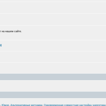
г на нашем сайте.
я)
й
,
Юмор
,
Альтернативные методики
,
Одновременная совместная настройка энергетики