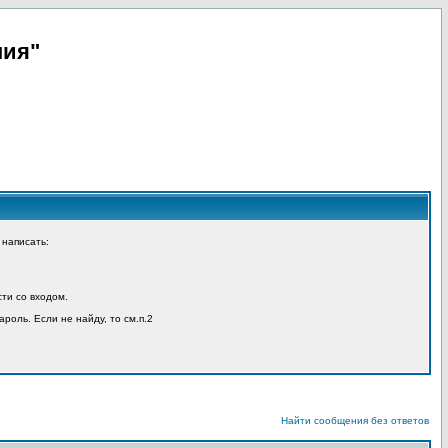
пия"
 написать:
ти со входом.
ароль. Если не найду, то см.п.2
Найти сообщения без ответов