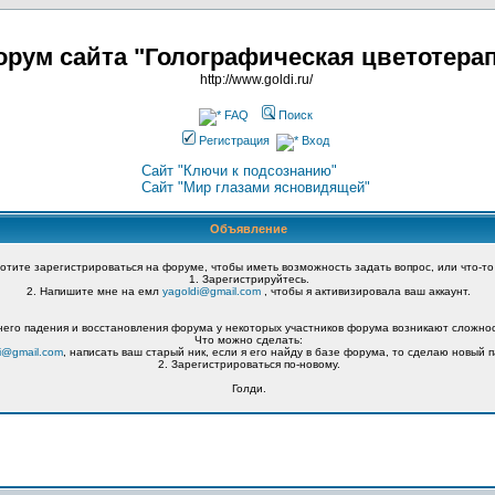
рум сайта "Голографическая цветотера
http://www.goldi.ru/
FAQ
Поиск
Регистрация
Вход
Сайт "Ключи к подсознанию"
Сайт "Мир глазами ясновидящей"
Объявление
хотите зарегистрироваться на форуме, чтобы иметь возможность задать вопрос, или что-то
1. Зарегистрируйтесь.
2. Напишите мне на емл
yagoldi@gmail.com
, чтобы я активизировала ваш аккаунт.
его падения и восстановления форума у некоторых участников форума возникают сложнос
Что можно сделать:
i@gmail.com
, написать ваш старый ник, если я его найду в базе форума, то сделаю новый п
2. Зарегистрироваться по-новому.
Голди.