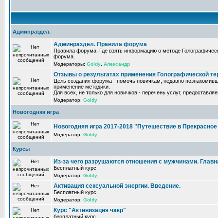
Админраздел.
Админраздел. Правила форума
Правила форума. Где взять информацию о методе Голографическ
форума.
Модераторы:
Goldy
,
Александр
Отзывы о результатах применения Голографической те
Цель создания форума - помочь новичкам, недавно познакомивш
применение методики.
Для всех, не только для новичков - перечень услуг, предоставля
Модератор:
Goldy
Новогодняя игра
Новогодняя игра 2017-2018 "Путешествие в Прекрасно
Модератор:
Goldy
Курсы
Из-за чего разрушаются отношения с мужчинами. Главная
Бесплатный курс
Модератор:
Goldy
Активация сексуальной энергии. Введение.
Бесплатный курс
Модератор:
Goldy
Курс "Активизация чакр"
бесплатный курс