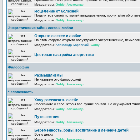
Модераторы:
Goldy
,
Александр
Исцеление от болезней
Поделитесь своей историей выздоровления, прочитайте об опыте
Модераторы:
Goldy
,
Александр
Энергетические тайны секса и любви
Открыто о сексе и любви
На этом форуме открыто обсуждаются энергетические, психологи
Модераторы:
Александр Боровский
,
Goldy
Цветовая настройка энергетики
Философия
Размышлизмы
Не назовем это философией
Модераторы:
Goldy
,
Александр
Человечность
Хочу рассказать о себе
Расскажите о себе, чтобы вас лучше поняли. Не осуждайте! Учи
Модераторы:
Goldy
,
Александр
Путешествия
Модераторы:
Goldy
,
Александр
Беременность, роды, воспитание и лечение детей
Все о детях
Модераторы:
Goldy
,
Александр