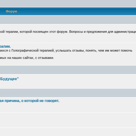
Форум
ой терапии, которой посвящен этот форум. Вопросы и предложения для администрац
рапии.
ихся с Голографической терапией, услышать отзывы, понять, чем им может помочь
емых на наших сайтах, с отзывами.
е Будущее"
 причина, о которой не говорят.