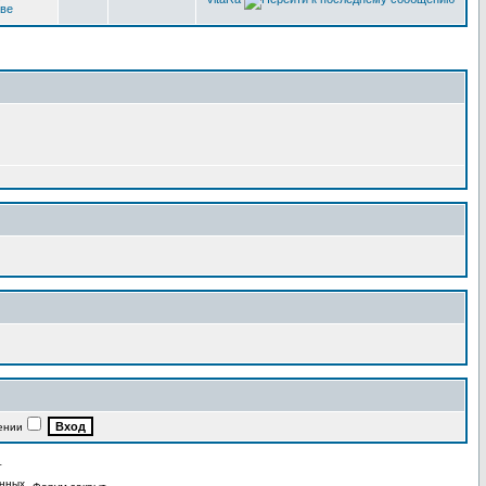
кве
ении