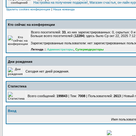
Настройка на получение подарков!
,
Магазин счастья
,
он-лайн ку
Удалить cookies конференции
|
Наша команда
Кто сейчас на конференции
Всего посетителей:
33
, из них зарегистрированных: 0, скрытых: 0 
Больше всего посетителей (
12284
) здесь было Ср окт 22, 2025 7:1
Зарегистрированные пользователи: нет зарегистрированных польз
Легенда ::
Администраторы
,
Супермодераторы
Дни рождения
Сегодня нет дней рождения.
Статистика
Всего сообщений:
199843
| Тем:
7008
| Пользователей:
2613
| Новый 
Вход
Имя пользовате