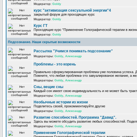
Модератор:
Goldy
курс "активизация сексуальной энергии"4
закрытый форум для проходящих курс
Модератор:
Goldy
Курс ГТ
Проходящие курс "Применение Голографической терапии в жизни
Модератор:
Goldy
Подсознание. Наши скрытые возможности
Рассылка "Учимся понимать подсознание"
Модераторы:
Goldy
,
Александр
Проблемы - это корень
Правильно сформулированная проблема-уже половина успеха. Д
Помните, что любая проблема-это завуалированое желание, а жел
Модераторы:
Goldy
,
Александр
Сны, вещие сны
Каждый сон имеет свою индивидуальность и не может быть трак
Модераторы:
Goldy
,
Александр
Необычные истории из жизни
Поделитесь своей, прокомментируйте другие
Модераторы:
Goldy
,
Александр
Развитие способностей. Программа "Давид".
Здесь вы можете обсудить развитие любых способностей. Подел
Модераторы:
Goldy
,
Александр
Применение Голографической терапии
Применение Голографической терапии. Опыт, вопросы, успехи.