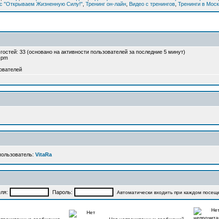
рс "Открываем Жизненную Силу!"
,
Тренинг он-лайн
,
Видео с тренингов
,
Тренинги в Мос
и гостей: 33 (основано на активности пользователей за последние 5 минут)
2 pm
ователей
пользователь:
VitaRa
ля:
Пароль:
Автоматически входить при каждом посещ