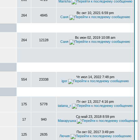
Marisha
Вс окт 10, 2021 6:59 pm
264
4845
Саня
Вс июн 02, 2019 10:08 am
264
12128
Саня
Чт июл 14, 2022 7:48 pm
554
23338
igor
Пт окт 13, 2017 4:16 pm
175
5778
tatiana_r
Ср май 23, 2018 8:59 pm
17
940
Макарушка
Пн окт 02, 2017 3:49 pm
125
2635
Лючия