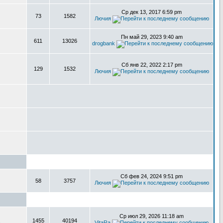
Ср дек 13, 2017 6:59 pm
73
1582
Лючия
Пн май 29, 2023 9:40 am
611
13026
drogbank
Сб янв 22, 2022 2:17 pm
129
1532
Лючия
Сб фев 24, 2024 9:51 pm
58
3757
Лючия
Ср июл 29, 2026 11:18 am
1455
40194
,
VitaRa