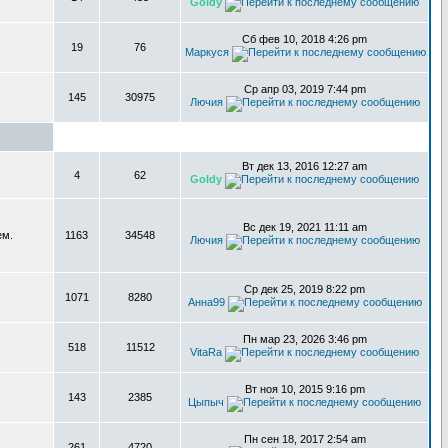
Goldy
Сб фев 10, 2018 4:26 pm
19
76
Маркуся
Ср апр 03, 2019 7:44 pm
145
30975
Лючия
Вт дек 13, 2016 12:27 am
4
62
Goldy
Вс дек 19, 2021 11:11 am
ем.
1163
34548
Лючия
Ср дек 25, 2019 8:22 pm
1071
8280
Анна99
Пн мар 23, 2026 3:46 pm
518
11512
VitaRa
Вт ноя 10, 2015 9:16 pm
143
2385
Цыпыч
Пн сен 18, 2017 2:54 am
261
4720