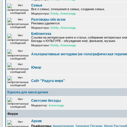
Семья
Все о семье, отношения в семье, создание семьи.
Модераторы:
Goldy
,
Александр
Разговоры обо всем
Реклама удаляется.
Модераторы:
Goldy
,
Александр
Библиотека
Ссылки на интересные книги и статьи, собирание интересных кни
Беседы о КУЛЬТУРЕ - обсуждение книг, фильмов, музыки.
Модераторы:
Goldy
,
Александр
Альтернативные методики (не голографическая терапи
Юмор
Сайт "Радуга мира"
Курилка для завсегдатаев
Светские беседы
Модератор:
Александр
Форум
Архив
Подфорумы:
Ароматерапия
,
Здоровое Питание
,
Магия Растени