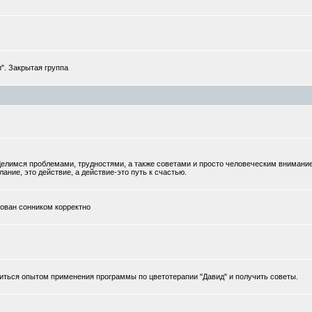
". Закрытая группа
елимся проблемами, трудностями, а также советами и просто человеческим внимани
ание, это действие, а действие-это путь к счастью.
тован сонником корректно
иться опытом применения программы по цветотерапии "Давид" и получить советы.