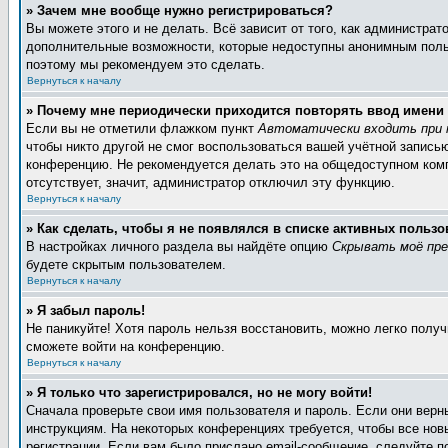
» Зачем мне вообще нужно регистрироваться?
Вы можете этого и не делать. Всё зависит от того, как администра
дополнительные возможности, которые недоступны анонимным пользов
поэтому мы рекомендуем это сделать.
Вернуться к началу
» Почему мне периодически приходится повторять ввод имени
Если вы не отметили флажком пункт
Автоматически входить при 
чтобы никто другой не смог воспользоваться вашей учётной запись
конференцию. Не рекомендуется делать это на общедоступном компь
отсутствует, значит, администратор отключил эту функцию.
Вернуться к началу
» Как сделать, чтобы я не появлялся в списке активных пользо
В настройках личного раздела вы найдёте опцию
Скрывать моё пре
будете скрытым пользователем.
Вернуться к началу
» Я забыл пароль!
Не паникуйте! Хотя пароль нельзя восстановить, можно легко полу
сможете войти на конференцию.
Вернуться к началу
» Я только что зарегистрировался, но не могу войти!
Сначала проверьте свои имя пользователя и пароль. Если они верн
инструкциям. На некоторых конференциях требуется, чтобы все но
регистрации. Если вам было прислано email-сообщение, следуйте п