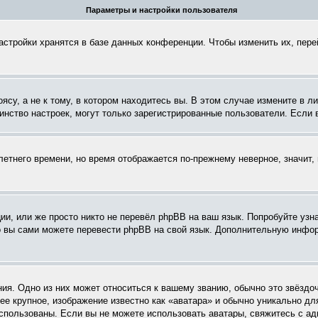
Параметры и настройки пользователя
астройки хранятся в базе данных конференции. Чтобы изменить их, пер
су, а не к тому, в котором находитесь вы. В этом случае измените в ли
ьшинство настроек, могут только зарегистрированные пользователи. Если
летнего времени, но время отображается по-прежнему неверное, значит
и, или же просто никто не перевёл phpBB на ваш язык. Попробуйте узн
 то вы сами можете перевести phpBB на свой язык. Дополнительную инф
ия. Одно из них может относиться к вашему званию, обычно это звёздоч
ее крупное, изображение известно как «аватара» и обычно уникально дл
ь использованы. Если вы не можете использовать аватары, свяжитесь с 