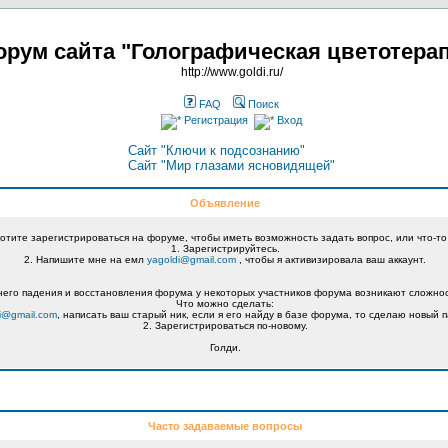
рум сайта "Голографическая цветотера
http://www.goldi.ru/
FAQ
Поиск
Регистрация
Вход
Сайт "Ключи к подсознанию"
Сайт "Мир глазами ясновидящей"
Объявление
хотите зарегистрироваться на форуме, чтобы иметь возможность задать вопрос, или что-то
1. Зарегистрируйтесь.
2. Напишите мне на емл
yagoldi@gmail.com
, чтобы я активизировала ваш аккаунт.
его падения и восстановления форума у некоторых участников форума возникают сложнос
Что можно сделать:
i@gmail.com
, написать ваш старый ник, если я его найду в базе форума, то сделаю новый п
2. Зарегистрироваться по-новому.
Голди.
Часто задаваемые вопросы