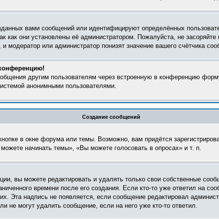
зданных вами сообщений или идентифицируют определённых пользовате
ак как они установлены её администратором. Пожалуйста, не засоряйт
 и модератор или администратор понизят значение вашего счётчика соо
 конференцию!
сообщения другим пользователям через встроенную в конференцию форму
 системой анонимными пользователями.
Создание сообщений
нопке в окне форума или темы. Возможно, вам придётся зарегистриров
можете начинать темы», «Вы можете голосовать в опросах» и т. п.
ии, вы можете редактировать и удалять только свои собственные сооб
ниченного времени после его создания. Если кто-то уже ответил на соо
них. Эта надпись не появляется, если сообщение редактировал админист
и не могут удалить сообщение, если на него уже кто-то ответил.