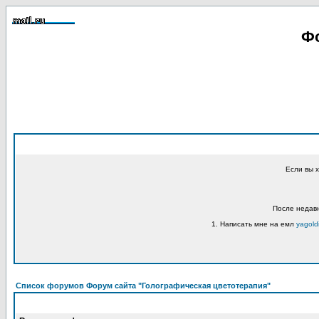
Фо
Если вы 
После недавн
1. Написать мне на емл
yagold
Список форумов Форум сайта "Голографическая цветотерапия"