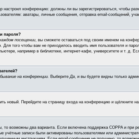
тор настроил конференцию: должны ли вы зарегистрироваться, чтобы раз
ателям: аватары, личные сообщения, отправка email-сообщений, участие
 и пароля?
каждом посещении
, вы сможете оставаться под своим именем на конфер
ю. Для того чтобы вам не приходилось вводить имя пользователя и паро
ютере, например в библиотеке, интернет-кафе, университете и т. д. Ес
вателей?
бывание на конференции
. Выберите
Да
, и вы будете видны только адм
чить новый. Перейдите на страницу входа на конференцию и щёлкните н
ы, то возможны два варианта. Если включена поддержка COPPA и при ре
вые учётные записи были активированы пользователями или администрат
олученным инструкциям. Если email-сообщение не получено, то возможно