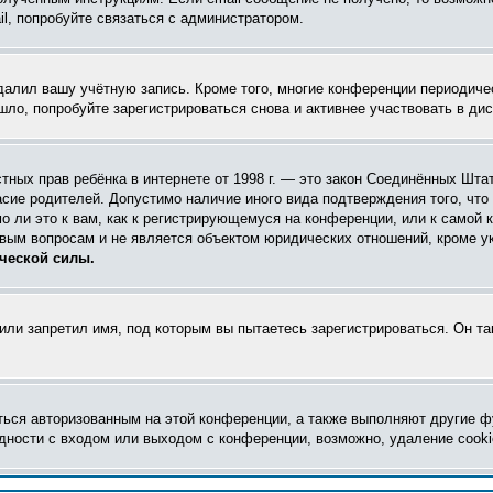
l, попробуйте связаться с администратором.
удалил вашу учётную запись. Кроме того, многие конференции периодич
ло, попробуйте зарегистрироваться снова и активнее участвовать в дис
 частных прав ребёнка в интернете от 1998 г. — это закон Соединённых Ш
асие родителей. Допустимо наличие иного вида подтверждения того, чт
 ли это к вам, как к регистрирующемуся на конференции, или к самой 
овым вопросам и не является объектом юридических отношений, кроме у
ческой силы.
ли запретил имя, под которым вы пытаетесь зарегистрироваться. Он т
ться авторизованным на этой конференции, а также выполняют другие ф
ности с входом или выходом с конференции, возможно, удаление cooki