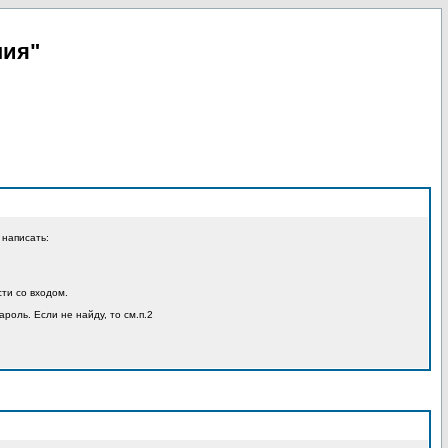
пия"
 написать:
ти со входом.
ароль. Если не найду, то см.п.2