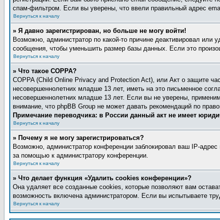
спам-фильтром. Если вы уверены, что ввели правильный адрес emai
Вернуться к началу
» Я давно зарегистрирован, но больше не могу войти!
Возможно, администратор по какой-то причине деактивировал или 
сообщения, чтобы уменьшить размер базы данных. Если это произош
Вернуться к началу
» Что такое COPPA?
COPPA (Child Online Privacy and Protection Act), или Акт о защите
несовершеннолетних младше 13 лет, иметь на это письменное согл
несовершеннолетних младше 13 лет. Если вы не уверены, применимо
внимание, что phpBB Group не может давать рекомендаций по прав
Примечание переводчика: в России данный акт не имеет юриди
Вернуться к началу
» Почему я не могу зарегистрироваться?
Возможно, администратор конференции заблокировал ваш IP-адрес и
за помощью к администратору конференции.
Вернуться к началу
» Что делает функция «Удалить cookies конференции»?
Она удаляет все созданные cookies, которые позволяют вам остава
возможность включена администратором. Если вы испытываете труд
Вернуться к началу