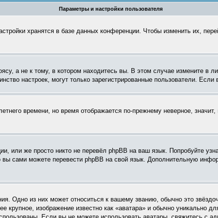
Параметры и настройки пользователя
астройки хранятся в базе данных конференции. Чтобы изменить их, пер
су, а не к тому, в котором находитесь вы. В этом случае измените в ли
ьшинство настроек, могут только зарегистрированные пользователи. Если
летнего времени, но время отображается по-прежнему неверное, значит
и, или же просто никто не перевёл phpBB на ваш язык. Попробуйте узн
 то вы сами можете перевести phpBB на свой язык. Дополнительную инф
ия. Одно из них может относиться к вашему званию, обычно это звёздоч
ее крупное, изображение известно как «аватара» и обычно уникально дл
ь использованы. Если вы не можете использовать аватары, свяжитесь с 