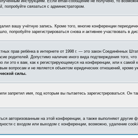
олученным инструкциям. Если email-сообщение не получено, то возможно
l, попробуйте связаться с администратором.
удалил вашу учётную запись. Кроме того, многие конференции периодич
ло, попробуйте зарегистрироваться снова и активнее участвовать в дис
 частных прав ребёнка в интернете от 1998 г. — это закон Соединённых Ш
асие родителей. Допустимо наличие иного вида подтверждения того, чт
 ли это к вам, как к регистрирующемуся на конференции, или к самой 
овым вопросам и не является объектом юридических отношений, кроме у
ческой силы.
ли запретил имя, под которым вы пытаетесь зарегистрироваться. Он т
ться авторизованным на этой конференции, а также выполняют другие ф
ности с входом или выходом с конференции, возможно, удаление cooki