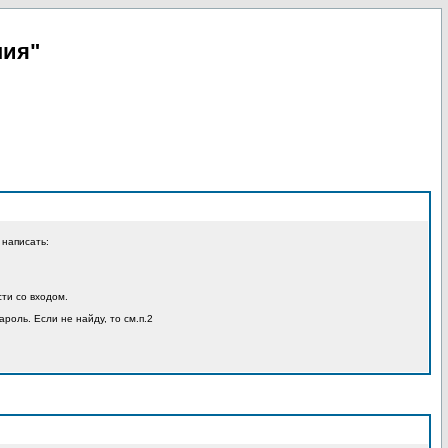
пия"
 написать:
ти со входом.
ароль. Если не найду, то см.п.2