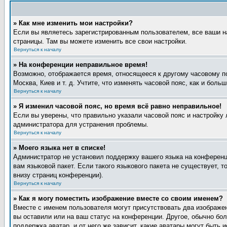
» Как мне изменить мои настройки?
Если вы являетесь зарегистрированным пользователем, все ваши н
страницы. Там вы можете изменить все свои настройки.
Вернуться к началу
» На конференции неправильное время!
Возможно, отображается время, относящееся к другому часовому поя
Москва, Киев и т. д. Учтите, что изменять часовой пояс, как и бол
Вернуться к началу
» Я изменил часовой пояс, но время всё равно неправильное!
Если вы уверены, что правильно указали часовой пояс и настройку 
администратора для устранения проблемы.
Вернуться к началу
» Моего языка нет в списке!
Администратор не установил поддержку вашего языка на конференци
вам языковой пакет. Если такого языкового пакета не существует,
внизу страниц конференции).
Вернуться к началу
» Как я могу поместить изображение вместе со своим именем?
Вместе с именем пользователя могут присутствовать два изображен
вы оставили или на ваш статус на конференции. Другое, обычно бол
поддержка аватар, и от него же зависит, какие аватары могут быт