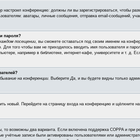
тор настроил конференцию: должны ли вы зарегистрироваться, чтобы раз
ателям: аватары, личные сообщения, отправка email-сообщений, участие
 и пароля?
каждом посещении
, вы сможете оставаться под своим именем на конфер
ю. Для того чтобы вам не приходилось вводить имя пользователя и паро
ютере, например в библиотеке, интернет-кафе, университете и т. д. Ес
вателей?
бывание на конференции
. Выберите
Да
, и вы будете видны только адм
чить новый. Перейдите на страницу входа на конференцию и щёлкните н
ы, то возможны два варианта. Если включена поддержка COPPA и при ре
вые учётные записи были активированы пользователями или администрат