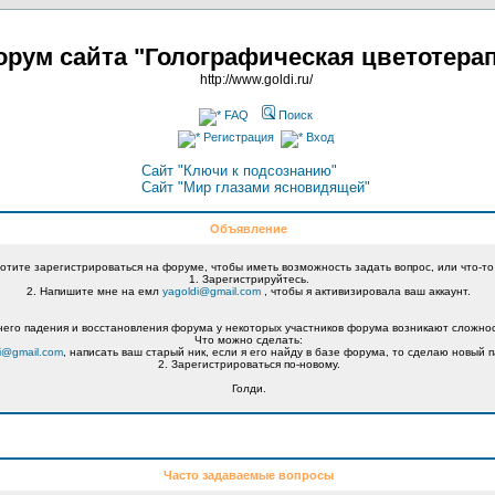
рум сайта "Голографическая цветотера
http://www.goldi.ru/
FAQ
Поиск
Регистрация
Вход
Сайт "Ключи к подсознанию"
Сайт "Мир глазами ясновидящей"
Объявление
хотите зарегистрироваться на форуме, чтобы иметь возможность задать вопрос, или что-то
1. Зарегистрируйтесь.
2. Напишите мне на емл
yagoldi@gmail.com
, чтобы я активизировала ваш аккаунт.
его падения и восстановления форума у некоторых участников форума возникают сложнос
Что можно сделать:
i@gmail.com
, написать ваш старый ник, если я его найду в базе форума, то сделаю новый п
2. Зарегистрироваться по-новому.
Голди.
Часто задаваемые вопросы