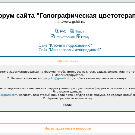
рум сайта "Голографическая цветотера
http://www.goldi.ru/
FAQ
Поиск
Регистрация
Вход
Сайт "Ключи к подсознанию"
Сайт "Мир глазами ясновидящей"
Объявление
хотите зарегистрироваться на форуме, чтобы иметь возможность задать вопрос, или что-то
1. Зарегистрируйтесь.
2. Напишите мне на емл
yagoldi@gmail.com
, чтобы я активизировала ваш аккаунт.
его падения и восстановления форума у некоторых участников форума возникают сложнос
Что можно сделать:
i@gmail.com
, написать ваш старый ник, если я его найду в базе форума, то сделаю новый п
2. Зарегистрироваться по-новому.
Голди.
Часто задаваемые вопросы