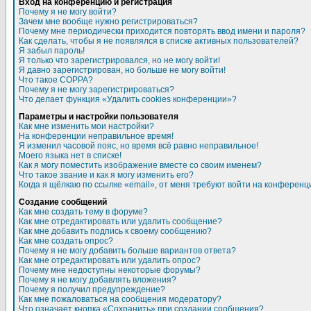
Вход на конференцию и регистрация
Почему я не могу войти?
Зачем мне вообще нужно регистрироваться?
Почему мне периодически приходится повторять ввод имени и пароля?
Как сделать, чтобы я не появлялся в списке активных пользователей?
Я забыл пароль!
Я только что зарегистрировался, но не могу войти!
Я давно зарегистрирован, но больше не могу войти!
Что такое COPPA?
Почему я не могу зарегистрироваться?
Что делает функция «Удалить cookies конференции»?
Параметры и настройки пользователя
Как мне изменить мои настройки?
На конференции неправильное время!
Я изменил часовой пояс, но время всё равно неправильное!
Моего языка нет в списке!
Как я могу поместить изображение вместе со своим именем?
Что такое звание и как я могу изменить его?
Когда я щёлкаю по ссылке «email», от меня требуют войти на конференц
Создание сообщений
Как мне создать тему в форуме?
Как мне отредактировать или удалить сообщение?
Как мне добавить подпись к своему сообщению?
Как мне создать опрос?
Почему я не могу добавить больше вариантов ответа?
Как мне отредактировать или удалить опрос?
Почему мне недоступны некоторые форумы?
Почему я не могу добавлять вложения?
Почему я получил предупреждение?
Как мне пожаловаться на сообщения модератору?
Что означает кнопка «Сохранить» при создании сообщения?