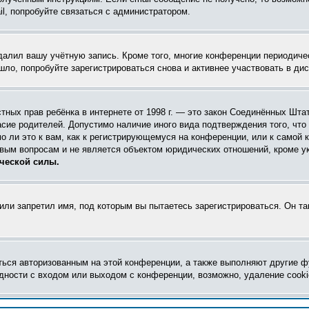
l, попробуйте связаться с администратором.
удалил вашу учётную запись. Кроме того, многие конференции периодич
ло, попробуйте зарегистрироваться снова и активнее участвовать в дис
 частных прав ребёнка в интернете от 1998 г. — это закон Соединённых Ш
асие родителей. Допустимо наличие иного вида подтверждения того, чт
 ли это к вам, как к регистрирующемуся на конференции, или к самой 
овым вопросам и не является объектом юридических отношений, кроме у
ческой силы.
ли запретил имя, под которым вы пытаетесь зарегистрироваться. Он т
ться авторизованным на этой конференции, а также выполняют другие ф
ности с входом или выходом с конференции, возможно, удаление cooki