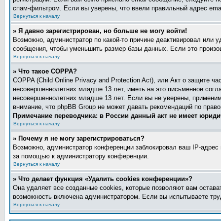
спам-фильтром. Если вы уверены, что ввели правильный адрес emai
Вернуться к началу
» Я давно зарегистрирован, но больше не могу войти!
Возможно, администратор по какой-то причине деактивировал или 
сообщения, чтобы уменьшить размер базы данных. Если это произош
Вернуться к началу
» Что такое COPPA?
COPPA (Child Online Privacy and Protection Act), или Акт о защите
несовершеннолетних младше 13 лет, иметь на это письменное согл
несовершеннолетних младше 13 лет. Если вы не уверены, применимо
внимание, что phpBB Group не может давать рекомендаций по прав
Примечание переводчика: в России данный акт не имеет юриди
Вернуться к началу
» Почему я не могу зарегистрироваться?
Возможно, администратор конференции заблокировал ваш IP-адрес и
за помощью к администратору конференции.
Вернуться к началу
» Что делает функция «Удалить cookies конференции»?
Она удаляет все созданные cookies, которые позволяют вам остава
возможность включена администратором. Если вы испытываете труд
Вернуться к началу