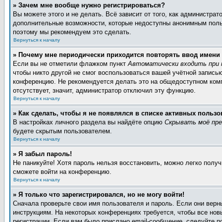
» Зачем мне вообще нужно регистрироваться?
Вы можете этого и не делать. Всё зависит от того, как администра
дополнительные возможности, которые недоступны анонимным пользов
поэтому мы рекомендуем это сделать.
Вернуться к началу
» Почему мне периодически приходится повторять ввод имени
Если вы не отметили флажком пункт
Автоматически входить при 
чтобы никто другой не смог воспользоваться вашей учётной запись
конференцию. Не рекомендуется делать это на общедоступном компь
отсутствует, значит, администратор отключил эту функцию.
Вернуться к началу
» Как сделать, чтобы я не появлялся в списке активных пользо
В настройках личного раздела вы найдёте опцию
Скрывать моё пре
будете скрытым пользователем.
Вернуться к началу
» Я забыл пароль!
Не паникуйте! Хотя пароль нельзя восстановить, можно легко полу
сможете войти на конференцию.
Вернуться к началу
» Я только что зарегистрировался, но не могу войти!
Сначала проверьте свои имя пользователя и пароль. Если они верн
инструкциям. На некоторых конференциях требуется, чтобы все но
регистрации. Если вам было прислано email-сообщение, следуйте п