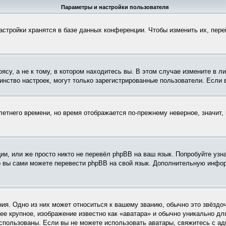
Параметры и настройки пользователя
астройки хранятся в базе данных конференции. Чтобы изменить их, пер
су, а не к тому, в котором находитесь вы. В этом случае измените в ли
ьшинство настроек, могут только зарегистрированные пользователи. Если
летнего времени, но время отображается по-прежнему неверное, значит
и, или же просто никто не перевёл phpBB на ваш язык. Попробуйте узн
 то вы сами можете перевести phpBB на свой язык. Дополнительную инф
ия. Одно из них может относиться к вашему званию, обычно это звёздоч
ее крупное, изображение известно как «аватара» и обычно уникально дл
ь использованы. Если вы не можете использовать аватары, свяжитесь с 