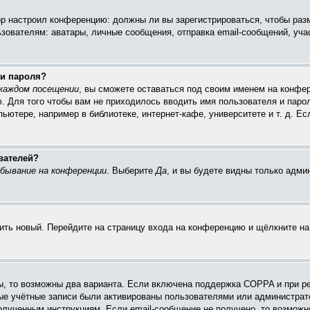
тор настроил конференцию: должны ли вы зарегистрироваться, чтобы раз
ателям: аватары, личные сообщения, отправка email-сообщений, участие
 и пароля?
каждом посещении
, вы сможете оставаться под своим именем на конфер
ю. Для того чтобы вам не приходилось вводить имя пользователя и паро
ютере, например в библиотеке, интернет-кафе, университете и т. д. Ес
вателей?
бывание на конференции
. Выберите
Да
, и вы будете видны только адм
чить новый. Перейдите на страницу входа на конференцию и щёлкните н
ы, то возможны два варианта. Если включена поддержка COPPA и при ре
вые учётные записи были активированы пользователями или администрат
олученным инструкциям. Если email-сообщение не получено, то возможно