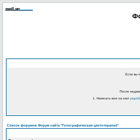
Фо
Если вы 
После недавн
1. Написать мне на емл
yagold
Список форумов Форум сайта "Голографическая цветотерапия"