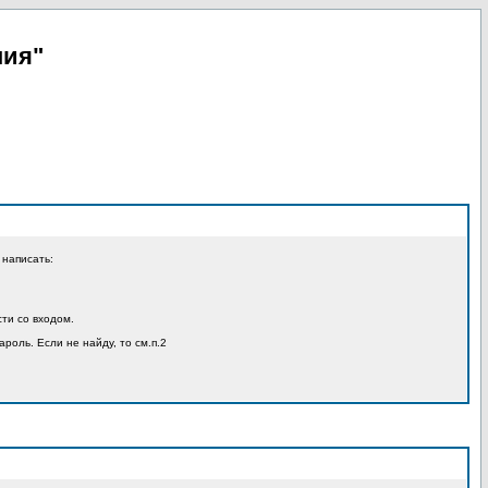
пия"
 написать:
ти со входом.
ароль. Если не найду, то см.п.2