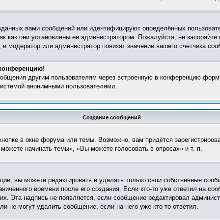
зданных вами сообщений или идентифицируют определённых пользовате
ак как они установлены её администратором. Пожалуйста, не засоряйт
 и модератор или администратор понизят значение вашего счётчика соо
 конференцию!
сообщения другим пользователям через встроенную в конференцию форму
 системой анонимными пользователями.
Создание сообщений
нопке в окне форума или темы. Возможно, вам придётся зарегистриров
можете начинать темы», «Вы можете голосовать в опросах» и т. п.
ии, вы можете редактировать и удалять только свои собственные сооб
ниченного времени после его создания. Если кто-то уже ответил на соо
них. Эта надпись не появляется, если сообщение редактировал админист
и не могут удалить сообщение, если на него уже кто-то ответил.