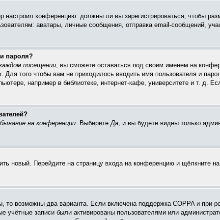
тор настроил конференцию: должны ли вы зарегистрироваться, чтобы раз
ателям: аватары, личные сообщения, отправка email-сообщений, участие
 и пароля?
каждом посещении
, вы сможете оставаться под своим именем на конфер
ю. Для того чтобы вам не приходилось вводить имя пользователя и паро
ютере, например в библиотеке, интернет-кафе, университете и т. д. Ес
вателей?
бывание на конференции
. Выберите
Да
, и вы будете видны только адм
чить новый. Перейдите на страницу входа на конференцию и щёлкните н
ы, то возможны два варианта. Если включена поддержка COPPA и при ре
вые учётные записи были активированы пользователями или администрат