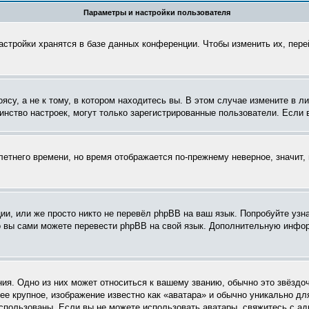
Параметры и настройки пользователя
астройки хранятся в базе данных конференции. Чтобы изменить их, пер
су, а не к тому, в котором находитесь вы. В этом случае измените в ли
ьшинство настроек, могут только зарегистрированные пользователи. Если
летнего времени, но время отображается по-прежнему неверное, значит
и, или же просто никто не перевёл phpBB на ваш язык. Попробуйте узн
 то вы сами можете перевести phpBB на свой язык. Дополнительную инф
ия. Одно из них может относиться к вашему званию, обычно это звёздоч
ее крупное, изображение известно как «аватара» и обычно уникально дл
ь использованы. Если вы не можете использовать аватары, свяжитесь с 