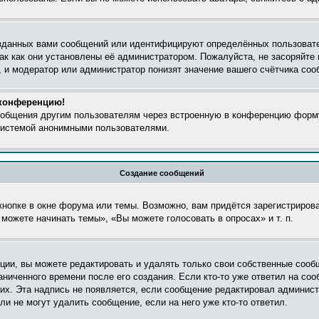
зданных вами сообщений или идентифицируют определённых пользовате
ак как они установлены её администратором. Пожалуйста, не засоряйт
 и модератор или администратор понизят значение вашего счётчика соо
 конференцию!
сообщения другим пользователям через встроенную в конференцию форму
 системой анонимными пользователями.
Создание сообщений
нопке в окне форума или темы. Возможно, вам придётся зарегистриров
можете начинать темы», «Вы можете голосовать в опросах» и т. п.
ии, вы можете редактировать и удалять только свои собственные сооб
ниченного времени после его создания. Если кто-то уже ответил на соо
них. Эта надпись не появляется, если сообщение редактировал админист
и не могут удалить сообщение, если на него уже кто-то ответил.