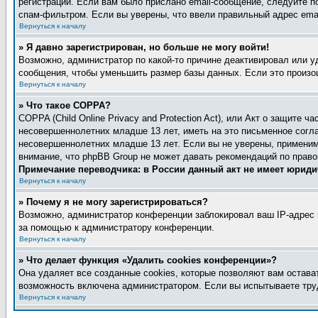
регистрации. Если вам было прислано email-сообщение, следуйте п
спам-фильтром. Если вы уверены, что ввели правильный адрес emai
Вернуться к началу
» Я давно зарегистрирован, но больше не могу войти!
Возможно, администратор по какой-то причине деактивировал или 
сообщения, чтобы уменьшить размер базы данных. Если это произош
Вернуться к началу
» Что такое COPPA?
COPPA (Child Online Privacy and Protection Act), или Акт о защите
несовершеннолетних младше 13 лет, иметь на это письменное согл
несовершеннолетних младше 13 лет. Если вы не уверены, применимо
внимание, что phpBB Group не может давать рекомендаций по прав
Примечание переводчика: в России данный акт не имеет юриди
Вернуться к началу
» Почему я не могу зарегистрироваться?
Возможно, администратор конференции заблокировал ваш IP-адрес и
за помощью к администратору конференции.
Вернуться к началу
» Что делает функция «Удалить cookies конференции»?
Она удаляет все созданные cookies, которые позволяют вам остава
возможность включена администратором. Если вы испытываете труд
Вернуться к началу