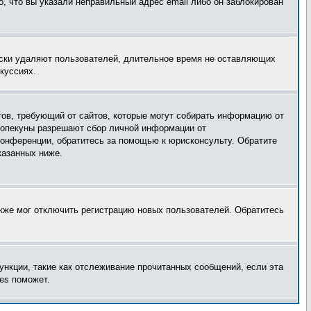
, что вы указали неправильный адрес email либо он заблокирован
ески удаляют пользователей, длительное время не оставляющих
куссиях.
татов, требующий от сайтов, которые могут собирать информацию от
о опекуны разрешают сбор личной информации от
конференции, обратитесь за помощью к юрисконсульту. Обратите
казанных ниже.
акже мог отключить регистрацию новых пользователей. Обратитесь
ункции, такие как отслеживание прочитанных сообщений, если эта
es поможет.