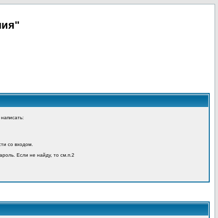
пия"
 написать:
ти со входом.
ароль. Если не найду, то см.п.2