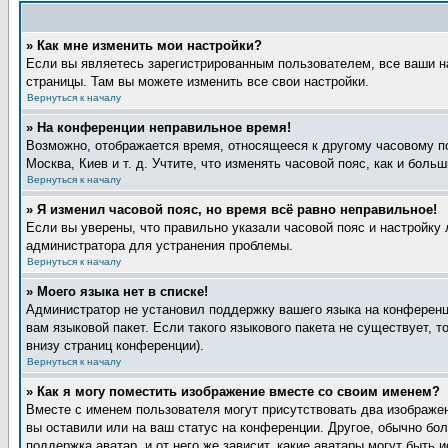
» Как мне изменить мои настройки?
Если вы являетесь зарегистрированным пользователем, все ваши н
страницы. Там вы можете изменить все свои настройки.
Вернуться к началу
» На конференции неправильное время!
Возможно, отображается время, относящееся к другому часовому поя
Москва, Киев и т. д. Учтите, что изменять часовой пояс, как и бол
Вернуться к началу
» Я изменил часовой пояс, но время всё равно неправильное!
Если вы уверены, что правильно указали часовой пояс и настройку 
администратора для устранения проблемы.
Вернуться к началу
» Моего языка нет в списке!
Администратор не установил поддержку вашего языка на конференци
вам языковой пакет. Если такого языкового пакета не существует,
внизу страниц конференции).
Вернуться к началу
» Как я могу поместить изображение вместе со своим именем?
Вместе с именем пользователя могут присутствовать два изображен
вы оставили или на ваш статус на конференции. Другое, обычно бол
поддержка аватар, и от него же зависит, какие аватары могут быт