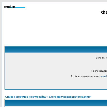
Фо
Если вы 
После недавн
1. Написать мне на емл
yagold
Список форумов Форум сайта "Голографическая цветотерапия"