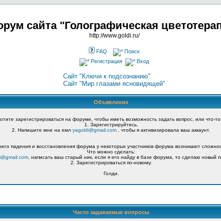
рум сайта "Голографическая цветотера
http://www.goldi.ru/
FAQ
Поиск
Регистрация
Вход
Сайт "Ключи к подсознанию"
Сайт "Мир глазами ясновидящей"
Объявление
хотите зарегистрироваться на форуме, чтобы иметь возможность задать вопрос, или что-то
1. Зарегистрируйтесь.
2. Напишите мне на емл
yagoldi@gmail.com
, чтобы я активизировала ваш аккаунт.
его падения и восстановления форума у некоторых участников форума возникают сложнос
Что можно сделать:
i@gmail.com
, написать ваш старый ник, если я его найду в базе форума, то сделаю новый п
2. Зарегистрироваться по-новому.
Голди.
Часто задаваемые вопросы