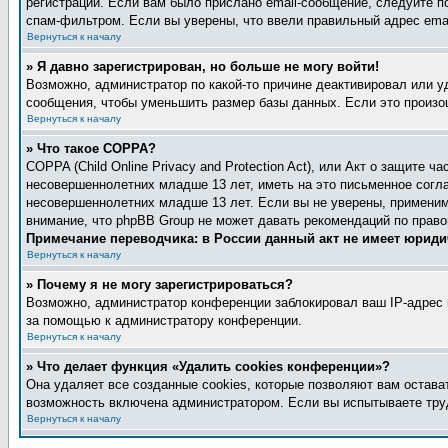
регистрации. Если вам было прислано email-сообщение, следуйте п
спам-фильтром. Если вы уверены, что ввели правильный адрес emai
Вернуться к началу
» Я давно зарегистрирован, но больше не могу войти!
Возможно, администратор по какой-то причине деактивировал или 
сообщения, чтобы уменьшить размер базы данных. Если это произош
Вернуться к началу
» Что такое COPPA?
COPPA (Child Online Privacy and Protection Act), или Акт о защите
несовершеннолетних младше 13 лет, иметь на это письменное согл
несовершеннолетних младше 13 лет. Если вы не уверены, применимо
внимание, что phpBB Group не может давать рекомендаций по прав
Примечание переводчика: в России данный акт не имеет юриди
Вернуться к началу
» Почему я не могу зарегистрироваться?
Возможно, администратор конференции заблокировал ваш IP-адрес и
за помощью к администратору конференции.
Вернуться к началу
» Что делает функция «Удалить cookies конференции»?
Она удаляет все созданные cookies, которые позволяют вам остава
возможность включена администратором. Если вы испытываете труд
Вернуться к началу