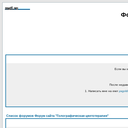
Фо
Если вы 
После недавн
1. Написать мне на емл
yagold
Список форумов Форум сайта "Голографическая цветотерапия"