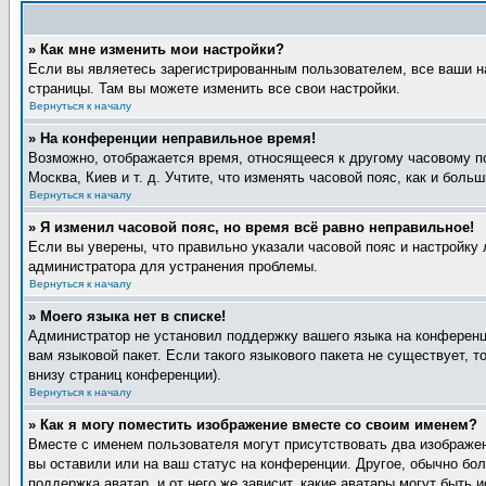
» Как мне изменить мои настройки?
Если вы являетесь зарегистрированным пользователем, все ваши н
страницы. Там вы можете изменить все свои настройки.
Вернуться к началу
» На конференции неправильное время!
Возможно, отображается время, относящееся к другому часовому поя
Москва, Киев и т. д. Учтите, что изменять часовой пояс, как и бол
Вернуться к началу
» Я изменил часовой пояс, но время всё равно неправильное!
Если вы уверены, что правильно указали часовой пояс и настройку 
администратора для устранения проблемы.
Вернуться к началу
» Моего языка нет в списке!
Администратор не установил поддержку вашего языка на конференци
вам языковой пакет. Если такого языкового пакета не существует,
внизу страниц конференции).
Вернуться к началу
» Как я могу поместить изображение вместе со своим именем?
Вместе с именем пользователя могут присутствовать два изображен
вы оставили или на ваш статус на конференции. Другое, обычно бол
поддержка аватар, и от него же зависит, какие аватары могут быт