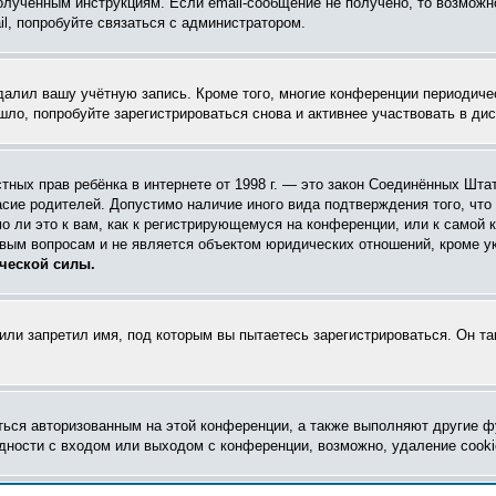
олученным инструкциям. Если email-сообщение не получено, то возможно
l, попробуйте связаться с администратором.
удалил вашу учётную запись. Кроме того, многие конференции периодич
ло, попробуйте зарегистрироваться снова и активнее участвовать в дис
 частных прав ребёнка в интернете от 1998 г. — это закон Соединённых Ш
асие родителей. Допустимо наличие иного вида подтверждения того, чт
 ли это к вам, как к регистрирующемуся на конференции, или к самой 
овым вопросам и не является объектом юридических отношений, кроме у
ческой силы.
ли запретил имя, под которым вы пытаетесь зарегистрироваться. Он т
ться авторизованным на этой конференции, а также выполняют другие ф
ности с входом или выходом с конференции, возможно, удаление cooki