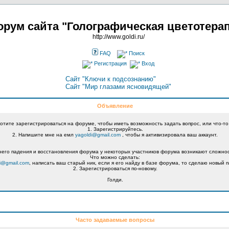
рум сайта "Голографическая цветотера
http://www.goldi.ru/
FAQ
Поиск
Регистрация
Вход
Сайт "Ключи к подсознанию"
Сайт "Мир глазами ясновидящей"
Объявление
хотите зарегистрироваться на форуме, чтобы иметь возможность задать вопрос, или что-то
1. Зарегистрируйтесь.
2. Напишите мне на емл
yagoldi@gmail.com
, чтобы я активизировала ваш аккаунт.
его падения и восстановления форума у некоторых участников форума возникают сложнос
Что можно сделать:
i@gmail.com
, написать ваш старый ник, если я его найду в базе форума, то сделаю новый п
2. Зарегистрироваться по-новому.
Голди.
Часто задаваемые вопросы