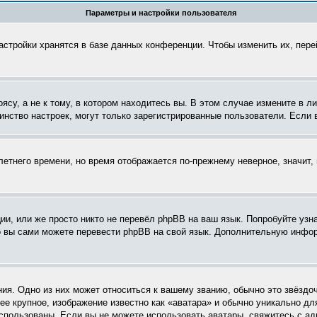
Параметры и настройки пользователя
астройки хранятся в базе данных конференции. Чтобы изменить их, пер
су, а не к тому, в котором находитесь вы. В этом случае измените в ли
ьшинство настроек, могут только зарегистрированные пользователи. Если
летнего времени, но время отображается по-прежнему неверное, значит
и, или же просто никто не перевёл phpBB на ваш язык. Попробуйте узн
 то вы сами можете перевести phpBB на свой язык. Дополнительную инф
ия. Одно из них может относиться к вашему званию, обычно это звёздоч
ее крупное, изображение известно как «аватара» и обычно уникально дл
ь использованы. Если вы не можете использовать аватары, свяжитесь с 