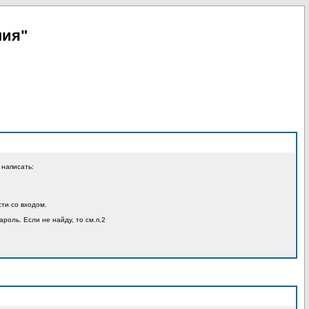
пия"
 написать:
ти со входом.
ароль. Если не найду, то см.п.2