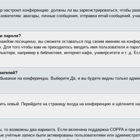
тор настроил конференцию: должны ли вы зарегистрироваться, чтобы раз
ателям: аватары, личные сообщения, отправка email-сообщений, участие
 и пароля?
каждом посещении
, вы сможете оставаться под своим именем на конфер
ю. Для того чтобы вам не приходилось вводить имя пользователя и паро
ютере, например в библиотеке, интернет-кафе, университете и т. д. Ес
вателей?
бывание на конференции
. Выберите
Да
, и вы будете видны только адм
чить новый. Перейдите на страницу входа на конференцию и щёлкните н
ы, то возможны два варианта. Если включена поддержка COPPA и при ре
вые учётные записи были активированы пользователями или администрат