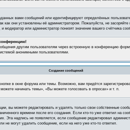
зданных вами сообщений или идентифицируют определённых пользовате
ак как они установлены её администратором. Пожалуйста, не засоряйт
 и модератор или администратор понизят значение вашего счётчика соо
 конференцию!
сообщения другим пользователям через встроенную в конференцию форму
 системой анонимными пользователями.
Создание сообщений
нопке в окне форума или темы. Возможно, вам придётся зарегистриров
можете начинать темы», «Вы можете голосовать в опросах» и т. п.
ии, вы можете редактировать и удалять только свои собственные сооб
ниченного времени после его создания. Если кто-то уже ответил на соо
них. Эта надпись не появляется, если сообщение редактировал админист
и не могут удалить сообщение, если на него уже кто-то ответил.