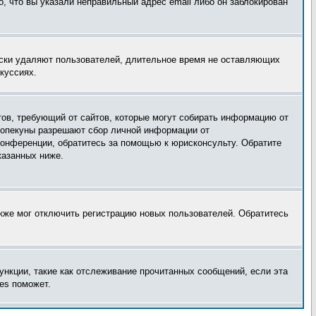
, что вы указали неправильный адрес email либо он заблокирован
ески удаляют пользователей, длительное время не оставляющих
куссиях.
татов, требующий от сайтов, которые могут собирать информацию от
о опекуны разрешают сбор личной информации от
конференции, обратитесь за помощью к юрисконсульту. Обратите
казанных ниже.
акже мог отключить регистрацию новых пользователей. Обратитесь
ункции, такие как отслеживание прочитанных сообщений, если эта
es поможет.